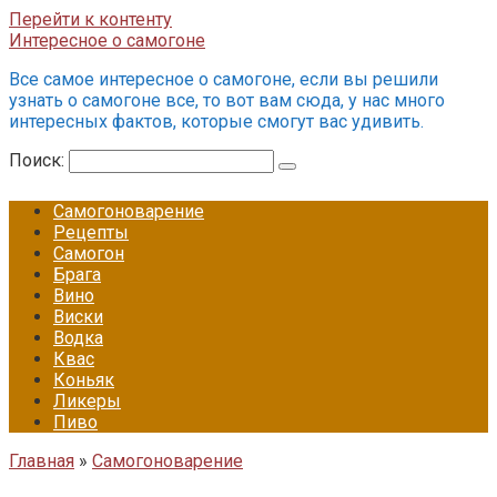
Перейти к контенту
Интересное о самогоне
Все самое интересное о самогоне, если вы решили
узнать о самогоне все, то вот вам сюда, у нас много
интересных фактов, которые смогут вас удивить.
Поиск:
Самогоноварение
Рецепты
Самогон
Брага
Вино
Виски
Водка
Квас
Коньяк
Ликеры
Пиво
Главная
»
Самогоноварение