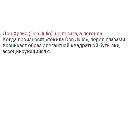
Дон Хулио (Don Julio): не текила, а легенда
Когда произносят «текила Don Julio», перед глазами
возникает образ элегантной квадратной бутылки,
ассоциирующийся с