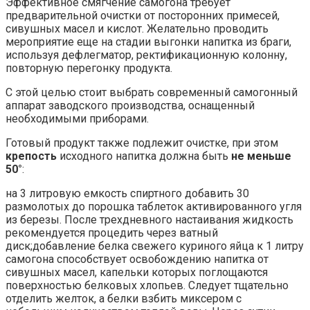
Эффективное смягчение самогона требует
предварительной очистки от посторонних примесей,
сивушных масел и кислот. Желательно проводить
мероприятие еще на стадии выгонки напитка из браги,
используя дефлегматор, ректификационную колонну,
повторную перегонку продукта.
С этой целью стоит выбрать современный самогонный
аппарат заводского производства, оснащенный
необходимыми приборами.
Готовый продукт также подлежит очистке, при этом
крепость
исходного напитка должна быть
не меньше
50°
:
на 3 литровую емкость спиртного добавить 30
размолотых до порошка таблеток активированного угля
из березы. После трехдневного настаивания жидкость
рекомендуется процедить через ватный
диск;добавление белка свежего куриного яйца к 1 литру
самогона способствует освобождению напитка от
сивушных масел, капельки которых поглощаются
поверхностью белковых хлопьев. Следует тщательно
отделить желток, а белки взбить миксером с