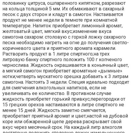
половинку цитруса, ошпаренного кипятком, разрезают
на кольца толщиной 5 мм. Их обмакивают в сахарный
песок с двух сторон и кладут в самогон. Настаивается
продукт не менее недели в темноте при комнатной
температуре. Напиток приобретает лимонный аромат,
желтоватый цвет, мягкий вкус;изменение вкуса
самогона сахаром: столовую с горкой ложку сахарного
песка необходимо нагреть на огне до получения светло-
коричневого цвета и приятного аромата карамели.
Растворить продукт в 1 литре спиртного;на трех
литровую банку спиртного положить 100 г копченого
чернослива. Жидкость окрашивается в коньячный цвет,
а мягкий самогон приобретает ароматные «дымные»
нотки;четверть мускатного орешка добавить к 3 литрам
самогона. Настоять 3 недели. Специя идеально подходит
для смягчения алкогольных напитков, если не
увеличивать ее количество. В противном случае
жидкость приобретет горький привкус;перегородки от
15 грецких орехов настаиваются в литре спиртного не
менее 15 дней. Жидкость заметно смягчается,
приобретает приятный аромат и цвет;настой на дубовой
коре или обжаренной щепе дерева раскрывает свой
вкус через месячный срок. На каждый литр алкоголя
достаточно положить столовую ложку измельченного