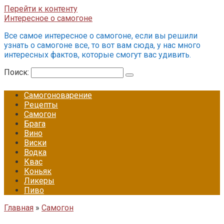
Перейти к контенту
Интересное о самогоне
Все самое интересное о самогоне, если вы решили
узнать о самогоне все, то вот вам сюда, у нас много
интересных фактов, которые смогут вас удивить.
Поиск:
Самогоноварение
Рецепты
Самогон
Брага
Вино
Виски
Водка
Квас
Коньяк
Ликеры
Пиво
Главная
»
Самогон