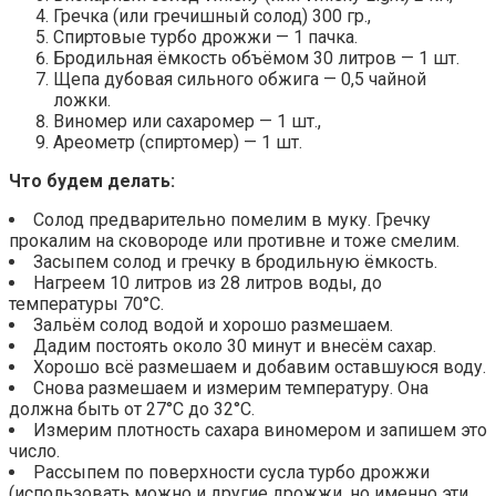
Гречка (или гречишный солод) 300 гр.,
Спиртовые турбо дрожжи — 1 пачка.
Бродильная ёмкость объёмом 30 литров — 1 шт.
Щепа дубовая сильного обжига — 0,5 чайной
ложки.
Виномер или сахаромер — 1 шт.,
Ареометр (спиртомер) — 1 шт.
Что будем делать:
Солод предварительно помелим в муку. Гречку
прокалим на сковороде или противне и тоже смелим.
Засыпем солод и гречку в бродильную ёмкость.
Нагреем 10 литров из 28 литров воды, до
температуры 70°С.
Зальём солод водой и хорошо размешаем.
Дадим постоять около 30 минут и внесём сахар.
Хорошо всё размешаем и добавим оставшуюся воду.
Снова размешаем и измерим температуру. Она
должна быть от 27°С до 32°С.
Измерим плотность сахара виномером и запишем это
число.
Рассыпем по поверхности сусла турбо дрожжи
(использовать можно и другие дрожжи, но именно эти,