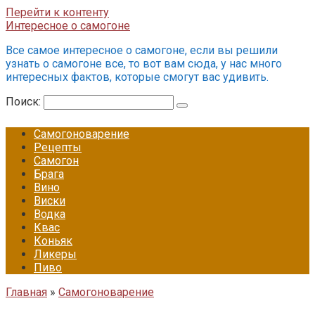
Перейти к контенту
Интересное о самогоне
Все самое интересное о самогоне, если вы решили
узнать о самогоне все, то вот вам сюда, у нас много
интересных фактов, которые смогут вас удивить.
Поиск:
Самогоноварение
Рецепты
Самогон
Брага
Вино
Виски
Водка
Квас
Коньяк
Ликеры
Пиво
Главная
»
Самогоноварение