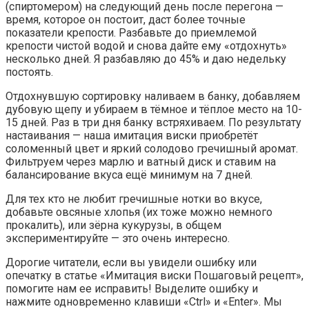
(спиртомером) на следующий день после перегона —
время, которое он постоит, даст более точные
показатели крепости. Разбавьте до приемлемой
крепости чистой водой и снова дайте ему «отдохнуть»
несколько дней. Я разбавляю до 45% и даю недельку
постоять.
Отдохнувшую сортировку наливаем в банку, добавляем
дубовую щепу и убираем в тёмное и тёплое место на 10-
15 дней. Раз в три дня банку встряхиваем. По результату
настаивания — наша имитация виски приобретёт
соломенный цвет и яркий солодово гречишный аромат.
Фильтруем через марлю и ватный диск и ставим на
балансирование вкуса ещё минимум на 7 дней.
Для тех кто не любит гречишные нотки во вкусе,
добавьте овсяные хлопья (их тоже можно немного
прокалить), или зёрна кукурузы, в общем
экспериментируйте — это очень интересно.
Дорогие читатели, если вы увидели ошибку или
опечатку в статье «Имитация виски Пошаговый рецепт»,
помогите нам ее исправить! Выделите ошибку и
нажмите одновременно клавиши «Ctrl» и «Enter». Мы