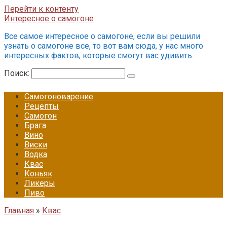
Перейти к контенту
Интересное о самогоне
Все самое интересное о самогоне, если вы решили
узнать о самогоне все, то вот вам сюда, у нас много
интересных фактов, которые смогут вас удивить.
Поиск:
Самогоноварение
Рецепты
Самогон
Брага
Вино
Виски
Водка
Квас
Коньяк
Ликеры
Пиво
Главная
»
Квас