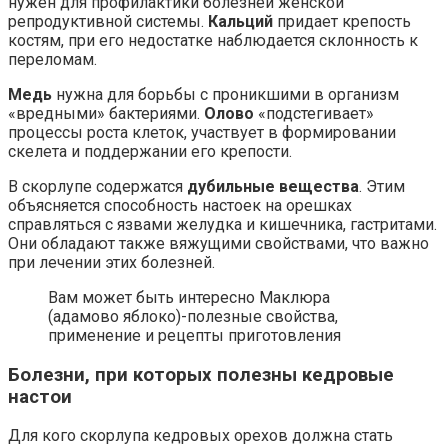
нужен для профилактики болезней женской
репродуктивной системы.
Кальций
придает крепость
костям, при его недостатке наблюдается склонность к
переломам.
Медь
нужна для борьбы с проникшими в организм
«вредными» бактериями.
Олово
«подстегивает»
процессы роста клеток, участвует в формировании
скелета и поддержании его крепости.
В скорлупе содержатся
дубильные вещества
. Этим
объясняется способность настоек на орешках
справляться с язвами желудка и кишечника, гастритами.
Они обладают также вяжущими свойствами, что важно
при лечении этих болезней.
Вам может быть интересно Маклюра
(адамово яблоко)-полезные свойства,
применение и рецепты приготовления
Болезни, при которых полезны кедровые
настои
Для кого скорлупа кедровых орехов должна стать