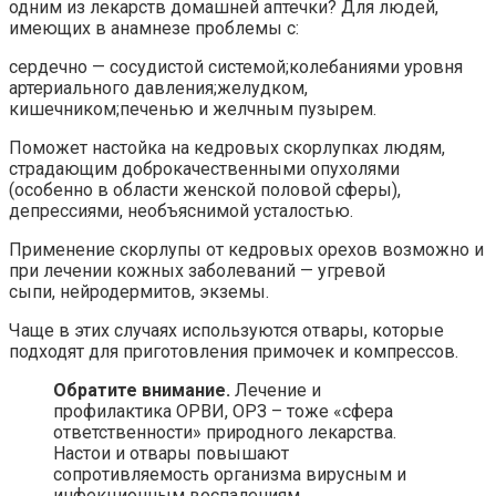
одним из лекарств домашней аптечки? Для людей,
имеющих в анамнезе проблемы с:
сердечно — сосудистой системой;колебаниями уровня
артериального давления;желудком,
кишечником;печенью и желчным пузырем.
Поможет настойка на кедровых скорлупках людям,
страдающим доброкачественными опухолями
(особенно в области женской половой сферы),
депрессиями, необъяснимой усталостью.
Применение скорлупы от кедровых орехов возможно и
при лечении кожных заболеваний — угревой
сыпи, нейродермитов, экземы.
Чаще в этих случаях используются отвары, которые
подходят для приготовления примочек и компрессов.
Обратите внимание.
Лечение и
профилактика ОРВИ, ОРЗ – тоже «сфера
ответственности» природного лекарства.
Настои и отвары повышают
сопротивляемость организма вирусным и
инфекционным воспалениям.