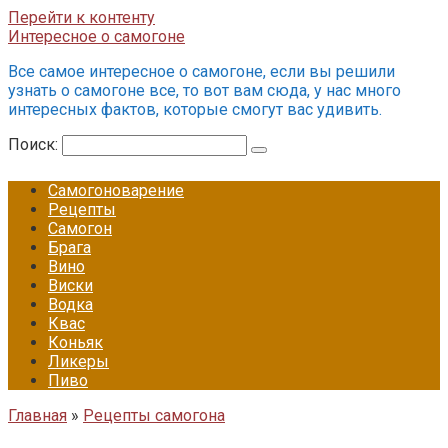
Перейти к контенту
Интересное о самогоне
Все самое интересное о самогоне, если вы решили
узнать о самогоне все, то вот вам сюда, у нас много
интересных фактов, которые смогут вас удивить.
Поиск:
Самогоноварение
Рецепты
Самогон
Брага
Вино
Виски
Водка
Квас
Коньяк
Ликеры
Пиво
Главная
»
Рецепты самогона