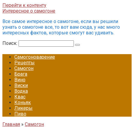
Перейти к контенту
Интересное о самогоне
Все самое интересное о самогоне, если вы решили
узнать о самогоне все, то вот вам сюда, у нас много
интересных фактов, которые смогут вас удивить.
Поиск:
Самогоноварение
Рецепты
Самогон
Брага
Вино
Виски
Водка
Квас
Коньяк
Ликеры
Пиво
Главная
»
Самогон