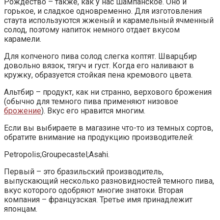
Рождество – также, как у нас шампанское. Оно и
горькое, и сладкое одновременно. Для изготовления
стаута используются жженый и карамельный ячменный
солод, поэтому напиток немного отдает вкусом
карамели.
Для копченого пива солод слегка коптят. Шварцбир
довольно вязок, тягуч и густ. Когда его наливают в
кружку, образуется стойкая пена кремового цвета.
Альтбир – продукт, как ни странно, верхового брожения
(обычно для темного пива применяют низовое
брожение
). Вкус его нравится многим.
Если вы выбираете в магазине что-то из темных сортов,
обратите внимание на продукцию производителей:
Petropolis;Groupecastel;Asahi.
Первый – это бразильский производитель,
выпускающий несколько разновидностей темного пива,
вкус которого одобряют многие знатоки. Вторая
компания – французская. Третье имя принадлежит
японцам.