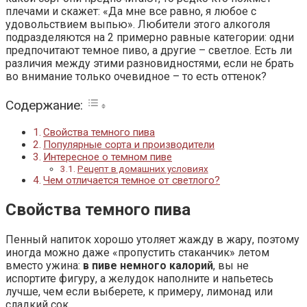
плечами и скажет: «Да мне все равно, я любое с
удовольствием выпью». Любители этого алкоголя
подразделяются на 2 примерно равные категории: одни
предпочитают темное пиво, а другие – светлое. Есть ли
различия между этими разновидностями, если не брать
во внимание только очевидное – то есть оттенок?
Содержание:
Свойства темного пива
Популярные сорта и производители
Интересное о темном пиве
Рецепт в домашних условиях
Чем отличается темное от светлого?
Свойства темного пива
Пенный напиток хорошо утоляет жажду в жару, поэтому
иногда можно даже «пропустить стаканчик» летом
вместо ужина:
в пиве немного калорий
, вы не
испортите фигуру, а желудок наполните и напьетесь
лучше, чем если выберете, к примеру, лимонад или
сладкий сок.