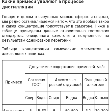
Какие примеси удаляют в процессе
дистилляции
Говоря в целом о сивушных маслах, эфирах и спиртах,
мы редко останавливаемся на том, что это вообще такое
и какая концентрация присутствует в самогоне. Ниже в
таблице приведены данные относительно гостовских
стандартов, очищенного самогона и полученного по
резульататм однократной перегонки.
Таблица концентрации химических элементов в
алкогольных напитках:
Допустимое содержание примесей, мг/л
Согласно
Алкоголь с
Очищенный
Примеси
ГОСТ
резкой отдушкой
алкоголь
Спирт
Водка
Спирт
Водка
Водка
Коньяк
Альдегиды
8
5-50
8
50-500
3,2
20-200