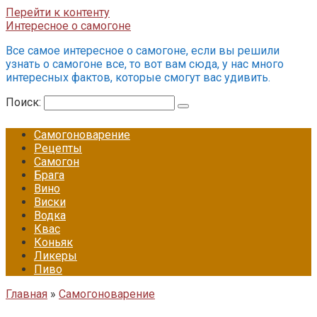
Перейти к контенту
Интересное о самогоне
Все самое интересное о самогоне, если вы решили
узнать о самогоне все, то вот вам сюда, у нас много
интересных фактов, которые смогут вас удивить.
Поиск:
Самогоноварение
Рецепты
Самогон
Брага
Вино
Виски
Водка
Квас
Коньяк
Ликеры
Пиво
Главная
»
Самогоноварение