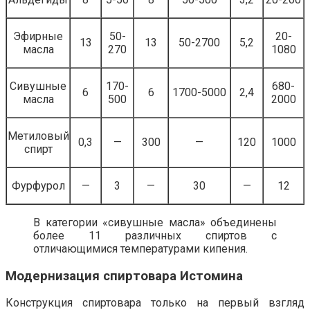
Эфирные
50-
20-
13
13
50-2700
5,2
масла
270
1080
Сивушные
170-
680-
6
6
1700-5000
2,4
масла
500
2000
Метиловый
0,3
—
300
—
120
1000
спирт
Фурфурол
—
3
—
30
—
12
В категории «сивушные масла» объединены
более 11 различных спиртов с
отличающимися температурами кипения.
Модернизация спиртовара Истомина
Конструкция спиртовара только на первый взгляд