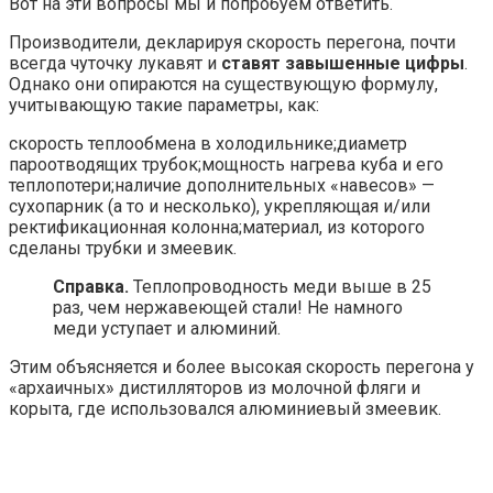
Вот на эти вопросы мы и попробуем ответить.
Производители, декларируя скорость перегона, почти
всегда чуточку лукавят и
ставят завышенные цифры
.
Однако они опираются на существующую формулу,
учитывающую такие параметры, как:
скорость теплообмена в холодильнике;диаметр
пароотводящих трубок;мощность нагрева куба и его
теплопотери;наличие дополнительных «навесов» —
сухопарник (а то и несколько), укрепляющая и/или
ректификационная колонна;материал, из которого
сделаны трубки и змеевик.
Справка.
Теплопроводность меди выше в 25
раз, чем нержавеющей стали! Не намного
меди уступает и алюминий.
Этим объясняется и более высокая скорость перегона у
«архаичных» дистилляторов из молочной фляги и
корыта, где использовался алюминиевый змеевик.