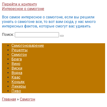
Перейти к контенту
Интересное о самогоне
Все самое интересное о самогоне, если вы решили
узнать о самогоне все, то вот вам сюда, у нас много
интересных фактов, которые смогут вас удивить.
Поиск:
Самогоноварение
Рецепты
Самогон
Брага
Вино
Виски
Водка
Квас
Коньяк
Ликеры
Пиво
Главная
»
Самогон