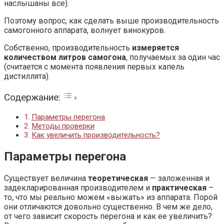
наслышаны все).
Поэтому вопрос, как сделать выше производительность
самогонного аппарата, волнует винокуров.
Собственно, производительность
измеряется
количеством литров самогона
, получаемых за один час
(считается с момента появления первых капель
дистиллята).
Содержание:
Параметры перегона
Методы проверки
Как увеличить производительность?
Параметры перегона
Существует величина
теоретическая
— заложенная и
задекларированная производителем и
практическая
–
то, что мы реально можем «выжать» из аппарата. Порой
они отличаются довольно существенно. В чем же дело,
от чего зависит скорость перегона и как ее увеличить?