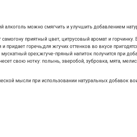
й алкоголь можно смягчить и улучшить добавлением нату
самогону приятный цвет, цитрусовый аромат и горчинку. 
я и придает горечь;для жгучих оттенков во вкусе пригодят
, мускатный орех;жгуче-пряный напиток получится при доб
сет свою нотку: полынь, зверобой, зубровка, мята, мелиса
ческой мысли при использовании натуральных добавок вои