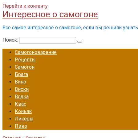
Перейти к контенту
Интересное о самогоне
Все самое интересное о самогоне, если вы решили узнать 
Поиск:
Самогоноварение
Рецепты
Самогон
Брага
Вино
Виски
Водка
Квас
Коньяк
Ликеры
Пиво