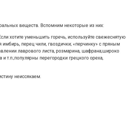
ральных веществ. Вспомним некоторые из них:
Если хотите уменьшить горечь, используйте свежеснятую
ся имбирь, перец чили, гвоздички; «перчинку» с пряным
авлении лаврового листа, розмарина, шафрана;широко
 и т.п.;популярны перегородки грецкого ореха,
стину неиссякаем.