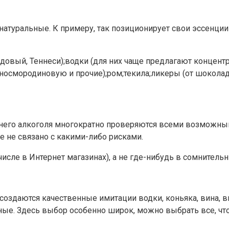
 натуральные. К примеру, так позиционирует свои эссенц
едовый, Теннеси);водки (для них чаще предлагают концен
носмородиновую и прочие);ром;текила;ликеры (от шоколад
его алкоголя многократно проверяются всеми возможны
 не связано с какими-либо рисками.
исле в Интернет магазинах), а не где-нибудь в сомнительн
здаются качественные имитации водки, коньяка, вина, вис
рные. Здесь выбор особенно широк, можно выбрать все, чт