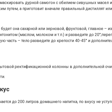
амаскировать дурной самогон с обилием сивушных масел 
им путем, а приготовит вначале правильный дистиллят или
 будет она сахарной или зерновой, фруктовой, главное – 
онитом (маслом, молоком и т.п.) и разведите до 20°;перег
ую часть – тело разведите до крепости 40-45° и дополнит
товой ректификационной колонны в дополнительной очис
ти.
кус
чается до 200 литров домашнего напитка, по вкусу не у