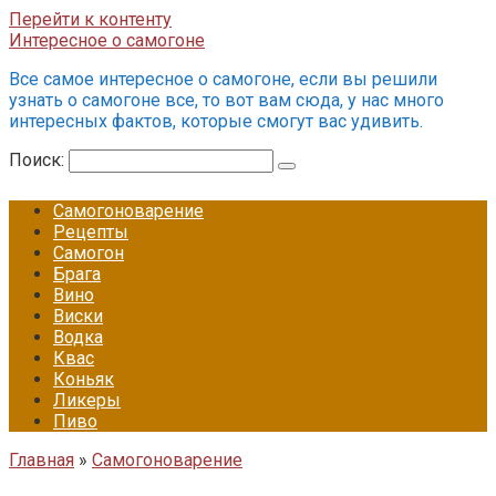
Перейти к контенту
Интересное о самогоне
Все самое интересное о самогоне, если вы решили
узнать о самогоне все, то вот вам сюда, у нас много
интересных фактов, которые смогут вас удивить.
Поиск:
Самогоноварение
Рецепты
Самогон
Брага
Вино
Виски
Водка
Квас
Коньяк
Ликеры
Пиво
Главная
»
Самогоноварение