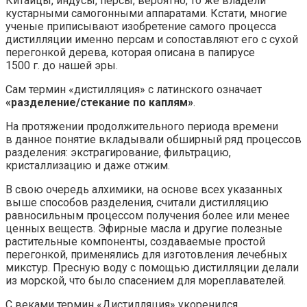
Китайцы, индусы, персы, вероятно, то же владели
кустарными самогонными аппаратами. Кстати, многие
ученые приписывают изобретение самого процесса
дистилляции именно персам и сопоставляют его с сухой
перегонкой дерева, которая описана в папирусе
1500 г. до нашей эры.
Сам термин «дистилляция» с латинского означает
«разделение/стекание по каплям»
.
На протяжении продолжительного периода времени
в данное понятие вкладывали обширный ряд процессов
разделения: экстрагирование, фильтрацию,
кристаллизацию и даже отжим.
В свою очередь алхимики, на основе всех указанных
выше способов разделения, считали дистилляцию
равносильным процессом получения более или менее
ценных веществ. Эфирные масла и другие полезные
растительные компоненты, создаваемые простой
перегонкой, применялись для изготовления лечебных
микстур. Пресную воду с помощью дистилляции делали
из морской, что было спасением для мореплавателей.
С веками термин «Дистилляция» укоренился