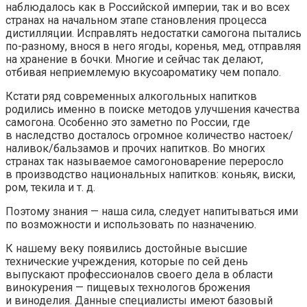
наблюдалось как в Российской империи, так и во всех
странах на начальном этапе становления процесса
дистилляции. Исправлять недостатки самогона пытались
по-разному, внося в него ягоды, коренья, мед, отправляя
на хранение в бочки. Многие и сейчас так делают,
отбивая неприемлемую вкусоароматику чем попало.
Кстати ряд современных алкогольных напитков
родились именно в поиске методов улучшения качества
самогона. Особенно это заметно по России, где
в наследство досталось огромное количество настоек/
наливок/бальзамов и прочих напитков. Во многих
странах так называемое самогоноварение переросло
в производство национальных напитков: коньяк, виски,
ром, текила и т. д.
Поэтому знания — наша сила, следует напитываться ими
по возможности и использовать по назначению.
К нашему веку появились достойные высшие
технические учреждения, которые по сей день
выпускают профессионалов своего дела в области
винокурения — пищевых технологов брожения
и виноделия. Данные специалисты имеют базовый