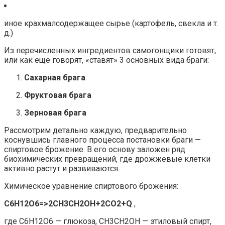
иное крахмалсодержащее сырье (картофель, свекла и т.
д.)
Из перечисленных ингредиентов самогонщики готовят,
или как еще говорят, «ставят» 3 основных вида браги:
Сахарная брага
Фруктовая брага
Зерновая брага
Рассмотрим детально каждую, предварительно
коснувшись главного процесса постановки браги —
спиртовое брожение. В его основу заложен ряд
биохимических превращений, где дрожжевые клетки
активно растут и развиваются.
Химическое уравнение спиртового брожения:
C6H12O6=>2CH3CH2OH+2CO2+Q
,
где C6H12O6 — глюкоза, CH3CH2OH — этиловый спирт,