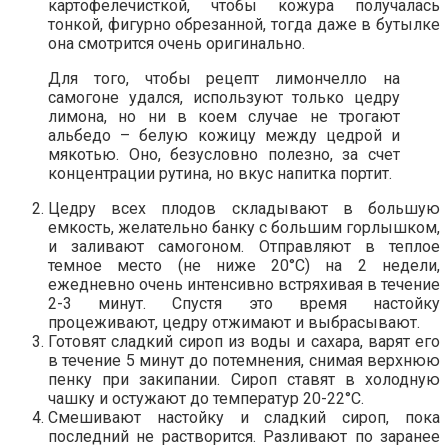
картофелечисткой, чтобы кожура получалась
тонкой, фигурно обрезанной, тогда даже в бутылке
она смотрится очень оригинально.
Для того, чтобы рецепт лимончелло на
самогоне удался, используют только цедру
лимона, но ни в коем случае не трогают
альбедо – белую кожицу между цедрой и
мякотью. Оно, безусловно полезно, за счет
концентрации рутина, но вкус напитка портит.
Цедру всех плодов складывают в большую
емкость, желательно банку с большим горлышком,
и заливают самогоном. Отправляют в теплое
темное место (не ниже 20°С) на 2 недели,
ежедневно очень интенсивно встряхивая в течение
2-3 минут. Спустя это время настойку
процеживают, цедру отжимают и выбрасывают.
Готовят сладкий сироп из воды и сахара, варят его
в течение 5 минут до потемнения, снимая верхнюю
пенку при закипании. Сироп ставят в холодную
чашку и остужают до температур 20-22°С.
Смешивают настойку и сладкий сироп, пока
последний не растворится. Разливают по заранее