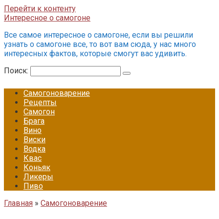
Перейти к контенту
Интересное о самогоне
Все самое интересное о самогоне, если вы решили
узнать о самогоне все, то вот вам сюда, у нас много
интересных фактов, которые смогут вас удивить.
Поиск:
Самогоноварение
Рецепты
Самогон
Брага
Вино
Виски
Водка
Квас
Коньяк
Ликеры
Пиво
Главная
»
Самогоноварение