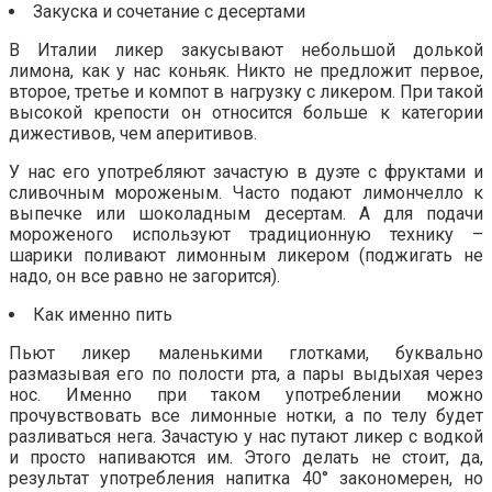
Закуска и сочетание с десертами
В Италии ликер закусывают небольшой долькой
лимона, как у нас коньяк. Никто не предложит первое,
второе, третье и компот в нагрузку с ликером. При такой
высокой крепости он относится больше к категории
дижестивов, чем аперитивов.
У нас его употребляют зачастую в дуэте с фруктами и
сливочным мороженым. Часто подают лимончелло к
выпечке или шоколадным десертам. А для подачи
мороженого используют традиционную технику –
шарики поливают лимонным ликером (поджигать не
надо, он все равно не загорится).
Как именно пить
Пьют ликер маленькими глотками, буквально
размазывая его по полости рта, а пары выдыхая через
нос. Именно при таком употреблении можно
прочувствовать все лимонные нотки, а по телу будет
разливаться нега. Зачастую у нас путают ликер с водкой
и просто напиваются им. Этого делать не стоит, да,
результат употребления напитка 40° закономерен, но