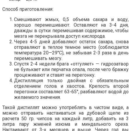
Способ приготовления:
Смешивают жмых, 0,5 объема сахара и воду,
хорошо перемешивают. Оставляют на 3-4 дня,
дважды в сутки перемешивая содержимое, чтобы
мезга не перекрывала доступ кислорода.
Через 4-5 дней добавляют остаток сахара, снова
отправляют в теплое темное место (соблюдается
температура 20—29°С), не забывая 2-3 раза в день
перемешивать мезгу.
Спустя 2-4 недели брага «отгуляет» — гидрозатвор
не булькает или перчатка опала, после чего бражку
процеживают и ставят на перегонку.
Дистилляция только двойная с обязательным
отделением голов и хвостов. Крепость второй
перегонки составляет 63-65°, разбавляют водой до
желаемого значения.
Такой дистиллят можно употреблять в чистом виде, а
можно отправить настаиваться на дубовой щепе из
расчета 50 гр. чипсов на каждый литр, добавить на 3
литра пару жменей изюма и миндального ореха.
Настаивают от 3-х месяцев и выше. Через год вы