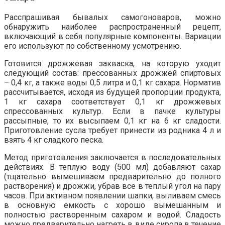
Расспрашивая бывалых самогоноваров, можно
обнаружить наиболее распространенный рецепт,
включающий в себя популярные компоненты. Вариации
его используют по собственному усмотрению.
Готовится дрожжевая закваска, на которую уходит
следующий состав: прессованных дрожжей спиртовых
– 0,4 кг, а также воды 0,5 литра и 0,1 кг сахара. Норматив
рассчитывается, исходя из будущей пропорции продукта,
1 кг сахара соответствует 0,1 кг дрожжевых
спрессованных культур. Если в пачке культуры
рассыпные, то их высыпаем 0,1 кг на 6 кг сладости.
Приготовление сусла требует принести из родника 4 л и
взять 4 кг сладкого песка.
Метод приготовления заключается в последовательных
действиях. В теплую воду (500 мл) добавляют сахар
(тщательно вымешиваем предварительно до полного
растворения) и дрожжи, убрав все в теплый угол на пару
часов. При активном появлении шапки, выливаем смесь
в основную емкость с хорошо вымешанным и
полностью растворенным сахаром и водой. Сладость
можно предварительно нагреть в виде сиропа в течение