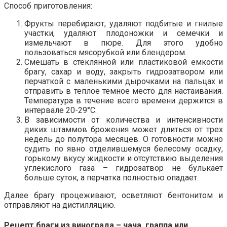
Способ приготовления:
Фрукты перебирают, удаляют подбитые и гнилые
участки, удаляют плодоножки и семечки и
измельчают в пюре. Для этого удобно
пользоваться мясорубкой или блендером.
Смешать в стеклянной или пластиковой емкости
брагу, сахар и воду, закрыть гидрозатвором или
перчаткой с маленькими дырочками на пальцах и
отправить в теплое темное место для настаивания.
Температура в течение всего времени держится в
интервале 20-29°С.
В зависимости от количества и интенсивности
диких штаммов брожения может длиться от трех
недель до полутора месяцев. О готовности можно
судить по явно отделившемуся белесому осадку,
горькому вкусу жидкости и отсутствию выделения
углекислого газа – гидрозатвор не булькает
больше суток, а перчатка полностью опадает.
Далее брагу процеживают, осветляют бентонитом и
отправляют на дистилляцию.
Рецепт браги из винограда – чача, граппа или