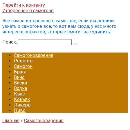
Перейти к контенту
Интересное о самогоне
Все самое интересное о самогоне, если вы решили
узнать о самогоне все, то вот вам сюда, у нас много
интересных фактов, которые смогут вас удивить.
Поиск:
Самогоноварение
Рецепты
Самогон
Брага
Вино
Виски
Водка
Квас
Коньяк
Ликеры
Пиво
Главная
»
Самогоноварение