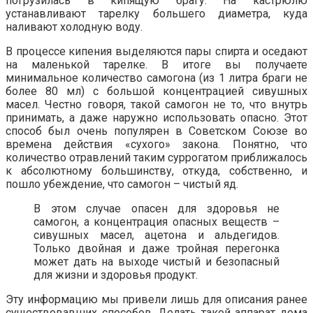
погрузилась в кипящую брагу. На кастрюлю
устанавливают тарелку большего диаметра, куда
наливают холодную воду.
В процессе кипения выделяются пары спирта и оседают
на маленькой тарелке. В итоге вы получаете
минимальное количество самогона (из 1 литра браги не
более 80 мл) с большой концентрацией сивушных
масел. Честно говоря, такой самогон не то, что внутрь
принимать, а даже наружно использовать опасно. Этот
способ был очень популярен в Советском Союзе во
времена действия «сухого» закона. Понятно, что
количество отравлений таким суррогатом приближалось
к абсолютному большинству, откуда, собственно, и
пошло убеждение, что самогон – чистый яд.
В этом случае опасен для здоровья не
самогон, а концентрация опасных веществ –
сивушных масел, ацетона и альдегидов.
Только двойная и даже тройная перегонка
может дать на выходе чистый и безопасный
для жизни и здоровья продукт.
Эту информацию мы привели лишь для описания ранее
существовавших способов. Делать такой аппарат дома