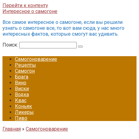
Перейти к контенту
Интересное о самогоне
Все самое интересное о самогоне, если вы решили
узнать о самогоне все, то вот вам сюда, у нас много
интересных фактов, которые смогут вас удивить.
Поиск:
Самогоноварение
Рецепты
Самогон
Брага
Вино
Виски
Водка
Квас
Коньяк
Ликеры
Пиво
Главная
»
Самогоноварение