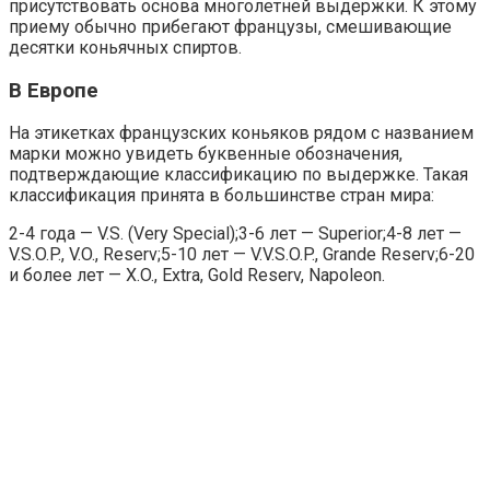
присутствовать основа многолетней выдержки. К этому
приему обычно прибегают французы, смешивающие
десятки коньячных спиртов.
В Европе
На этикетках французских коньяков рядом с названием
марки можно увидеть буквенные обозначения,
подтверждающие классификацию по выдержке. Такая
классификация принята в большинстве стран мира:
2-4 года — V.S. (Very Special);3-6 лет — Superior;4-8 лет —
V.S.O.P., V.O., Reserv;5-10 лет — V.V.S.O.P., Grande Reserv;6-20
и более лет — X.O., Extra, Gold Reserv, Napoleon.