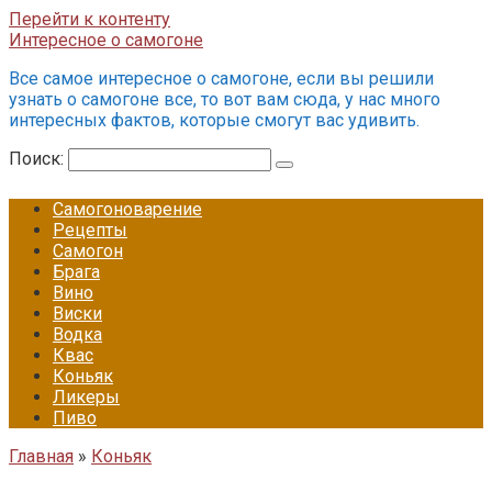
Перейти к контенту
Интересное о самогоне
Все самое интересное о самогоне, если вы решили
узнать о самогоне все, то вот вам сюда, у нас много
интересных фактов, которые смогут вас удивить.
Поиск:
Самогоноварение
Рецепты
Самогон
Брага
Вино
Виски
Водка
Квас
Коньяк
Ликеры
Пиво
Главная
»
Коньяк