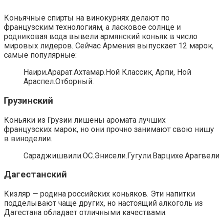
Коньячные спирты на винокурнях делают по
французским технологиям, а ласковое солнце и
родниковая вода вывели армянский коньяк в число
мировых лидеров. Сейчас Армения выпускает 12 марок,
самые популярные:
Наири.Арарат.Ахтамар.Ной Классик, Арпи, Ной
Араспел.Отборный.
Грузинский
Коньяки из Грузии лишены аромата лучших
французских марок, но они прочно занимают свою нишу
в виноделии.
Сараджишвили.ОС.Энисели.Гугули.Варцихе.Арагвели.
Дагестанский
Кизляр — родина российских коньяков. Эти напитки
подделывают чаще других, но настоящий алкоголь из
Дагестана обладает отличными качествами.