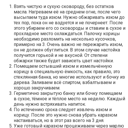
Взять чистую и сухую сковороду, без остатков
масла. Нагреваем её на среднем огне, после чего
высыпаем туда изюм. Нужно обжаривать изюм до
тех пор, пока он не вздуется и не почернеет. После
этого убираем его со сковороды и ставим в сухое и
прохладное место охлаждаться. Палочку корицы
необходимо разломить на несколько кусочков,
примерно на 3. Очень важно не пережарить изюм,
он не должен обуглиться. В этом случае настойка
получится горькой и не вкусной. От степени
обжарки также будет зависеть цвет настойки.
Помещаем остывший изюм и измельчённую
корицу в специальную ёмкость, как правило, это
стеклянная банка, но многие используют и бочку из
дерева. Заливаем всё спиртом, взбалтываем и
хорошо закручиваем.
Герметично закрытую банку или бочку помещаем
в сухое, тёмное и тёплое место на неделю. Каждый
день нужно встряхивать напиток.
По истечению срока следует извлечь изюм и
корицу. После это нужно снова убрать каразюм
настаиваться, но в этот раз всего на 3 дня.
Уже готовый каразюм процеживаем через марлю