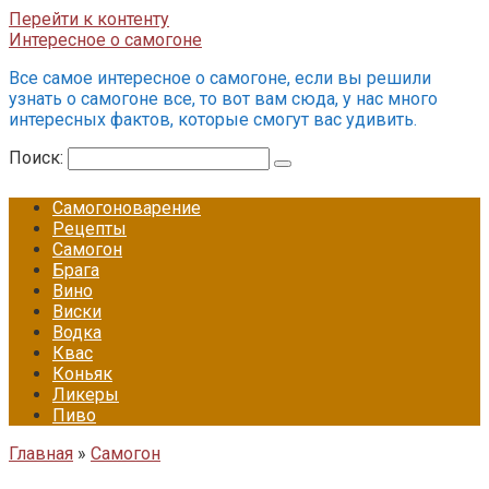
Перейти к контенту
Интересное о самогоне
Все самое интересное о самогоне, если вы решили
узнать о самогоне все, то вот вам сюда, у нас много
интересных фактов, которые смогут вас удивить.
Поиск:
Самогоноварение
Рецепты
Самогон
Брага
Вино
Виски
Водка
Квас
Коньяк
Ликеры
Пиво
Главная
»
Самогон