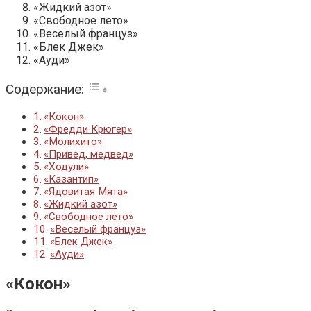
«Жидкий азот»
«Свободное лето»
«Веселый француз»
«Блек Джек»
«Ауди»
Содержание:
«Кокон»
«Фредди Крюгер»
«Молихито»
«Привед, медвед»
«Ходули»
«Казантип»
«Ядовитая Мята»
«Жидкий азот»
«Свободное лето»
«Веселый француз»
«Блек Джек»
«Ауди»
«Кокон»