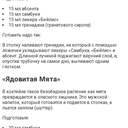
15 мл абсента
15 мл самбуки
15 мл ликера «Бейлис»
15 мл гренадина (гранатового сиропа)
Готовить надо так:
В стопку наливают гренадин, на который с помощью
ложечки укладывают ликеры «Самбука, «Бейлис» и
абсент. Длинной лучиной поджигают верхний слой, и,
опустив трубочку на самое дно, выпивают одним
глотком.
«Ядовитая Мята»
В коктейле такое безобидное растение как мята
превращается в опасного хищника. Это мужской
напиток, который готовится и подается в стопках, а
пьется залпом (шуттер).
Подготовьте:
20 мл самбуки