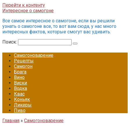
Перейти к контенту
Интересное о самогоне
Все самое интересное о самогоне, если вы решили
узнать о самогоне все, то вот вам сюда, у нас много
интересных фактов, которые смогут вас удивить.
Поиск:
Самогоноварение
Рецепты
Самогон
Брага
Вино
Виски
Водка
Квас
Коньяк
Ликеры
Пиво
Главная
»
Самогоноварение