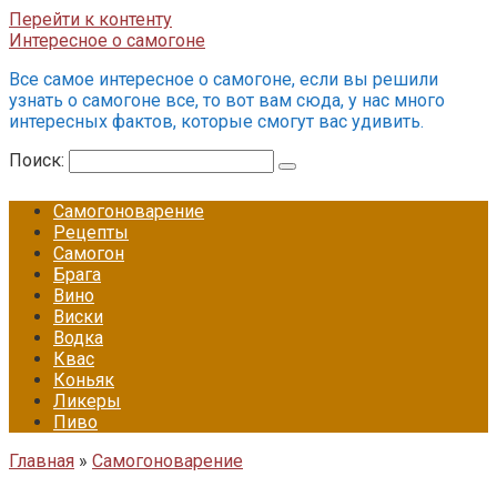
Перейти к контенту
Интересное о самогоне
Все самое интересное о самогоне, если вы решили
узнать о самогоне все, то вот вам сюда, у нас много
интересных фактов, которые смогут вас удивить.
Поиск:
Самогоноварение
Рецепты
Самогон
Брага
Вино
Виски
Водка
Квас
Коньяк
Ликеры
Пиво
Главная
»
Самогоноварение