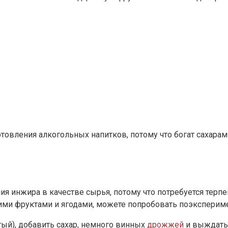
отовления алкогольных напитков, потому что богат сахара
я инжира в качестве сырья, потому что потребуется терпени
жими фруктами и ягодами, можете попробовать поэксперим
тый), добавить сахар, немного винных
дрожжей
и выждать 