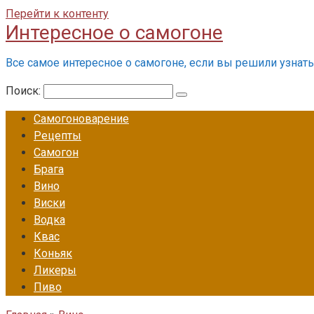
Перейти к контенту
Интересное о самогоне
Все самое интересное о самогоне, если вы решили узнать 
Поиск:
Самогоноварение
Рецепты
Самогон
Брага
Вино
Виски
Водка
Квас
Коньяк
Ликеры
Пиво