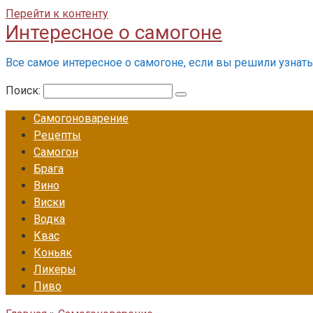
Перейти к контенту
Интересное о самогоне
Все самое интересное о самогоне, если вы решили узнать 
Поиск:
Самогоноварение
Рецепты
Самогон
Брага
Вино
Виски
Водка
Квас
Коньяк
Ликеры
Пиво