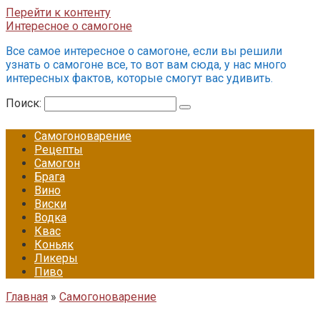
Перейти к контенту
Интересное о самогоне
Все самое интересное о самогоне, если вы решили
узнать о самогоне все, то вот вам сюда, у нас много
интересных фактов, которые смогут вас удивить.
Поиск:
Самогоноварение
Рецепты
Самогон
Брага
Вино
Виски
Водка
Квас
Коньяк
Ликеры
Пиво
Главная
»
Самогоноварение