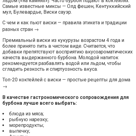
льдом («на камнях»). Часто бурбон подают в коктейлях.
Самые известные миксы — Олд фешен, Кентуккийский
мул, Булевардье, Виски сауэр.
С чем и как пьют виски — правила этикета и традиции
разных стран →
Премиальный виски из кукурузы возрастом 4 года и
более принято пить в чистом виде. Считается, что
добавки препятствуют восприятию вкусоароматических
качеств выдержанного бурбона. Молодой напиток
рекомендуется разбавлять водой или льдом, чтобы
сгладить резкость и спиртуозность вкуса.
Топ-20 коктейлей с виски — простые рецепты для дома
→
В качестве гастрономического сопровождения для
бурбона лучше всего выбрать:
блюда из мяса;
рыбную нарезку;
морепродукты;
выпечку;