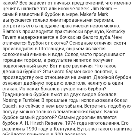
какой? Все зависит от личных предпочтений, что именно
ценит в напитке тот или иной человек. Jim Beam —
самый известный бурбон в мире, Maker’s Mark
выпускается только лимитированными сериями,
встретить его в продаже практически невозможно.
Blanton’s производится практически вручную, Kentucky
Tavern выдерживается в бочках из белого дуба. Чем
отличается бурбон от скотча? Основные отличия: скотч
производится в Шотландии, сырьем является
соложеный ячмень и вода. Солод часто просушивают
горящим торфом, в результате напиток получает
подкопченный вкус. Вот и все различия. Что такое
двойной бурбон? Эти чисто барменское понятие, к
производству оно отношения не имеет. Двойной бурбон
означает двойную порцию алкоголя, налитую в один
стакан. Из каких бокалов лучше пить бурбон?
Традиционно бурбон пьют из двух видов бокалов:
Nosing и Tumbler. В прошлые годы использовали бокал
Quaich, но сейчас о нем все забыли. Встретить подобную
посуду можно только в тематических барах. Какой
бурбон самый дорогой? Самым дорогим является
бурбон A. H. Hirsch Reserve, 1974 года изготовления. Его
разлили в 1990 году в Кентукки. Бутылка такого напитка
обойдется примерно в 300 долларов.