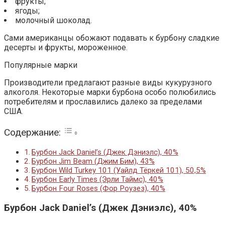
фрукты;
ягоды;
молочный шоколад.
Сами американцы обожают подавать к бурбону сладкие
десерты и фрукты, мороженное.
Популярные марки
Производители предлагают разные виды кукурузного
алкоголя. Некоторые марки бурбона особо полюбились
потребителям и прославились далеко за пределами
США.
Содержание:
Бурбон Jack Daniel’s (Джек Дэниэлс), 40%
Бурбон Jim Beam (Джим Бим), 43%
Бурбон Wild Turkey 101 (Уайлд Тёркей 101), 50,5%
Бурбон Early Times (Эрли Таймс), 40%
Бурбон Four Roses (Фор Роузез), 40%
Бурбон Jack Daniel’s (Джек Дэниэлс), 40%