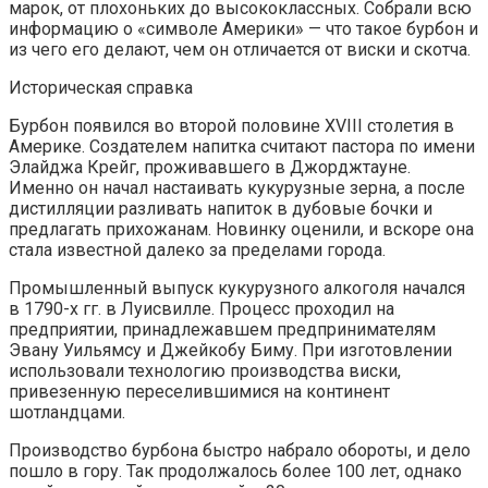
марок, от плохоньких до высококлассных. Собрали всю
информацию о «символе Америки» — что такое бурбон и
из чего его делают, чем он отличается от виски и скотча.
Историческая справка
Бурбон появился во второй половине XVIII столетия в
Америке. Создателем напитка считают пастора по имени
Элайджа Крейг, проживавшего в Джорджтауне.
Именно он начал настаивать кукурузные зерна, а после
дистилляции разливать напиток в дубовые бочки и
предлагать прихожанам. Новинку оценили, и вскоре она
стала известной далеко за пределами города.
Промышленный выпуск кукурузного алкоголя начался
в 1790-х гг. в Луисвилле. Процесс проходил на
предприятии, принадлежавшем предпринимателям
Эвану Уильямсу и Джейкобу Биму. При изготовлении
использовали технологию производства виски,
привезенную переселившимися на континент
шотландцами.
Производство бурбона быстро набрало обороты, и дело
пошло в гору. Так продолжалось более 100 лет, однако