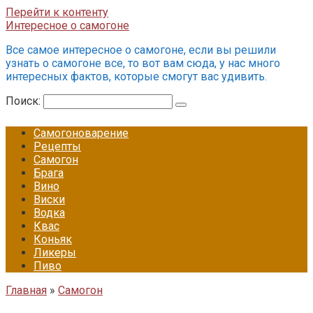
Перейти к контенту
Интересное о самогоне
Все самое интересное о самогоне, если вы решили
узнать о самогоне все, то вот вам сюда, у нас много
интересных фактов, которые смогут вас удивить.
Поиск:
Самогоноварение
Рецепты
Самогон
Брага
Вино
Виски
Водка
Квас
Коньяк
Ликеры
Пиво
Главная
»
Самогон