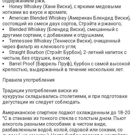
содержанием ржи;
Honey Whiskеy (Хани Виски), с яркими медовыми
нотками во вкусе и аромате;
American Blended Whiskеy (Американ Блендед Виски),
состоящий из смеси двух сортов, Стрэйта и ржаного;
Blended Whiskеy (Блендед Виски), смешанный с
другими сортами, с добавками и отдушками;
Tennessee Whiskеy (Теннесси Виски), очищенный
через фильтр из кленового угля;
Straight Bourbon (Стрэйт Бурбон), 2-летний напиток с
чистым, без отдушек, вкусом;
Barrel Proof (Баррель Пруф), бурбон с самой высокой
крепостью, выдержанный в течение нескольких лет.
Правила употребления
Традиции употребления виски из
кукурузы складывались столетиями, и при подготовке
дегустации их следует соблюдать.
Американское спиртное подают охлажденным до 18-20
°С в стаканах из тонкого стекла с толстым дном. Пьют
алкоголь разными способами: в чистом виде,
разбавленным водой, колой, содовой или соками, со