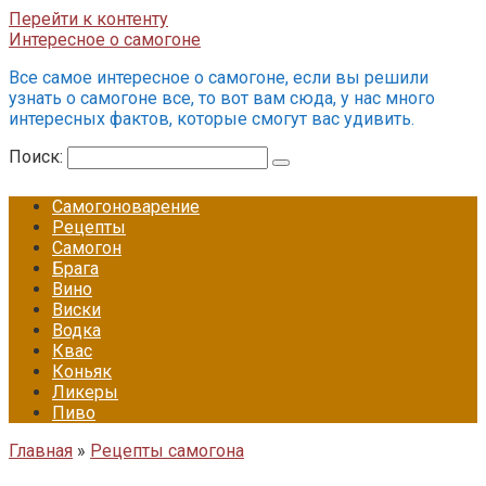
Перейти к контенту
Интересное о самогоне
Все самое интересное о самогоне, если вы решили
узнать о самогоне все, то вот вам сюда, у нас много
интересных фактов, которые смогут вас удивить.
Поиск:
Самогоноварение
Рецепты
Самогон
Брага
Вино
Виски
Водка
Квас
Коньяк
Ликеры
Пиво
Главная
»
Рецепты самогона