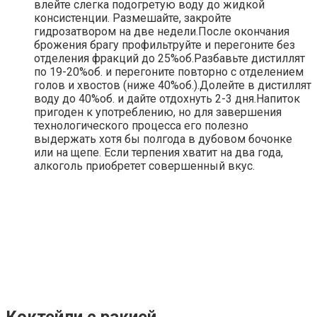
влейте слегка подогретую воду до жидкой
консистенции. Размешайте, закройте
гидрозатвором на две недели.После окончания
брожения брагу профильтруйте и перегоните без
отделения фракций до 25%об.Разбавьте дистиллят
по 19-20%об. и перегоните повторно с отделением
голов и хвостов (ниже 40%об.).Долейте в дистиллят
воду до 40%об. и дайте отдохнуть 2-3 дня.Напиток
пригоден к употреблению, но для завершения
технологического процесса его полезно
выдержать хотя бы полгода в дубовом бочонке
или на щепе. Если терпения хватит на два года,
алкоголь приобретет совершенный вкус.
Коктейли с ракией