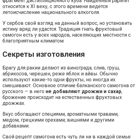
фрагмент дистилляционного куба. Найденный раритет
относится к XI веку, с этого времени ведется
летоисчисление национального алкоголя.
У сербов свой взгляд на данный вопрос, но установить
истину вряд ли удастся. Традиция гнать фруктовый
самогон есть у всех народов, населяющих местности с
благоприятным климатом.
Секреты изготовления
Брагу для ракии делают из винограда, слив, груш,
абрикосов, черешен, реже яблок и айвы. Обычно
используют какие-то одни фрукты, но иногда их
смешивают. Основное отличие балканского самогона от
русского — в него
не добавляют дрожжи и сахар
,
брожение происходит на естественных фруктовых
дрожжах.
Вкус обогащают специями, ароматными травами,
медом, грецкими орехами, вишнями и другими
добавками.
Свой рецепт самогона есть чуть ли ни в каждой семье