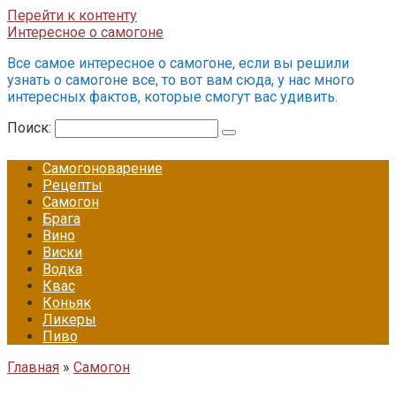
Перейти к контенту
Интересное о самогоне
Все самое интересное о самогоне, если вы решили
узнать о самогоне все, то вот вам сюда, у нас много
интересных фактов, которые смогут вас удивить.
Поиск:
Самогоноварение
Рецепты
Самогон
Брага
Вино
Виски
Водка
Квас
Коньяк
Ликеры
Пиво
Главная
»
Самогон