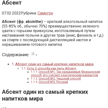
Абсент
07.02.2022
Рубрика:
Самогон
Абсент (фр. absinthe)
– крепкий алкогольный напиток
(55-85% об., обычно 70%) преимущественно зеленого
цвета с горьким привкусом, изготовляемый путем
настаивания полыни и других трав (анис, фенхель и т.д.)
на спирте с последующей дистилляцией настоя и
окрашиванием готового напитка.
Содержание:
Абсент один из самый крепких напитков мира
Есть 3 способа как пить Абсент:
Способ №1. Так называемый Французский
способ, его считают классическим вариантом
Способ №2. Чешский способ
Способ №3. Русский
Абсент один из самый крепких
напитков мира