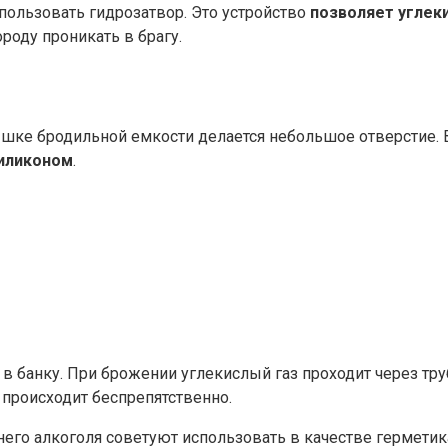
пользовать гидрозатвор. Это устройство
позволяет углек
роду проникать в брагу.
шке бродильной емкости делается небольшое отверстие. В 
силиконом
.
 в банку. При брожении углекислый газ проходит через тру
 происходит беспрепятственно.
го алкоголя советуют использовать в качестве гермети