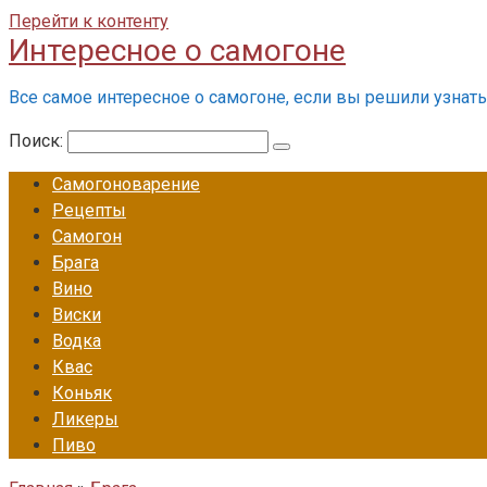
Перейти к контенту
Интересное о самогоне
Все самое интересное о самогоне, если вы решили узнать 
Поиск:
Самогоноварение
Рецепты
Самогон
Брага
Вино
Виски
Водка
Квас
Коньяк
Ликеры
Пиво