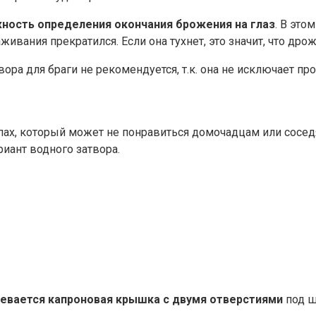
ность определения окончания брожения на глаз
. В это
аживания прекратился. Если она тухнет, это значит, что д
ора для браги не рекомендуется, т.к. она не исключает пр
пах, который может не понравиться домочадцам или соседя
иант водного затвора.
евается
капроновая крышка с двумя отверстиями
под ш