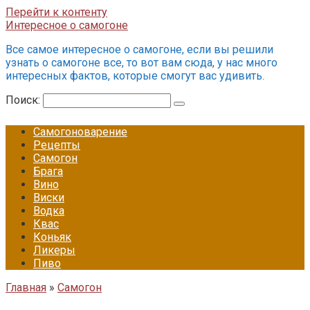
Перейти к контенту
Интересное о самогоне
Все самое интересное о самогоне, если вы решили
узнать о самогоне все, то вот вам сюда, у нас много
интересных фактов, которые смогут вас удивить.
Поиск:
Самогоноварение
Рецепты
Самогон
Брага
Вино
Виски
Водка
Квас
Коньяк
Ликеры
Пиво
Главная
»
Самогон