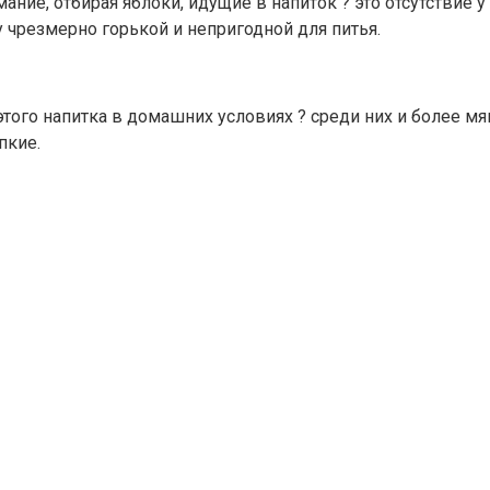
ание, отбирая яблоки, идущие в напиток ? это отсутствие 
 чрезмерно горькой и непригодной для питья.
го напитка в домашних условиях ? среди них и более мягки
пкие.