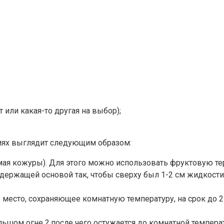
 или какая-то другая на выбор);
виях выглядит следующим образом:
мая кожуры). Для этого можно использовать фруктовую тер
держащей основой так, чтобы сверху был 1-2 см жидкости 
место, сохраняющее комнатную температуру, на срок до 2
льшом огне ? после чего остужается до комнатной темпера