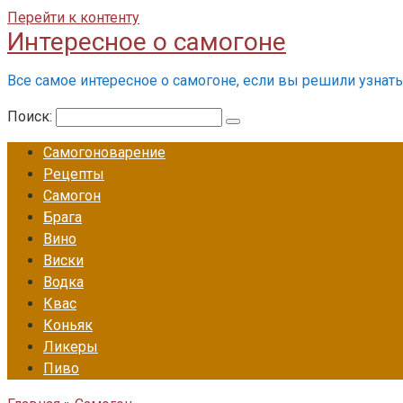
Перейти к контенту
Интересное о самогоне
Все самое интересное о самогоне, если вы решили узнать 
Поиск:
Самогоноварение
Рецепты
Самогон
Брага
Вино
Виски
Водка
Квас
Коньяк
Ликеры
Пиво