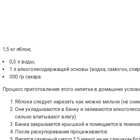
1,5 кг яблок;
0,5 л воды;
1 л алкоголесодержащей основы (водка, самогон, спирт
300 гр сахара.
Процесс приготовления этого напитка в домашних усло
Яблоки следует нарезать как можно мельче (не сни
Они укладываются в банку и заливаются алкоголесо
сильно впитывают влагу).
Банка закрывается крышкой и помещается в темное 
После раскупоривания процеживается.
Варится сахарный сироп ? 5 минут на не слишком бо