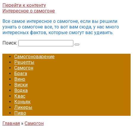
Перейти к контенту
Интересное о самогоне
Все самое интересное о самогоне, если вы решили
узнать о самогоне все, то вот вам сюда, у нас много
интересных фактов, которые смогут вас удивить.
Поиск:
Самогоноварение
Рецепты
Самогон
Брага
Вино
Виски
Водка
Квас
Коньяк
Ликеры
Пиво
Главная
»
Самогон