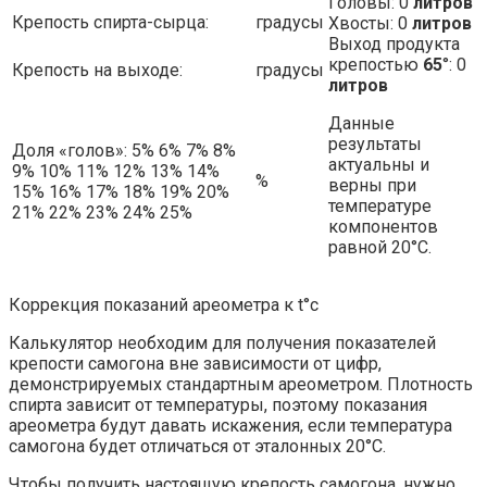
Головы: 0
литров
Крепость спирта-сырца:
градусы
Хвосты: 0
литров
Выход продукта
крепостью
65
°: 0
Крепость на выходе:
градусы
литров
Данные
результаты
Доля «голов»: 5% 6% 7% 8%
актуальны и
9% 10% 11% 12% 13% 14%
%
верны при
15% 16% 17% 18% 19% 20%
температуре
21% 22% 23% 24% 25%
компонентов
равной 20°С.
Коррекция показаний ареометра к t°c
Калькулятор необходим для получения показателей
крепости самогона вне зависимости от цифр,
демонстрируемых стандартным ареометром. Плотность
спирта зависит от температуры, поэтому показания
ареометра будут давать искажения, если температура
самогона будет отличаться от эталонных 20°C.
Чтобы получить настоящую крепость самогона, нужно