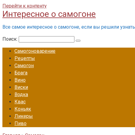
Перейти к контенту
Интересное о самогоне
Все самое интересное о самогоне, если вы решили узнать 
Поиск:
Самогоноварение
Рецепты
Самогон
Брага
Вино
Виски
Водка
Квас
Коньяк
Ликеры
Пиво