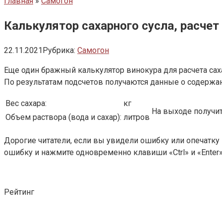
Главная
»
Самогон
Калькулятор сахарного сусла, расчет
22.11.2021
Рубрика:
Самогон
Еще один бражный калькулятор винокура для расчета саха
По результатам подсчетов получаются данные о содержании
Вес сахара:
кг
На выходе получи
Объем раствора (вода и сахар):
литров
Дорогие читатели, если вы увидели ошибку или опечатку 
ошибку и нажмите одновременно клавиши «Ctrl» и «Ente
Рейтинг