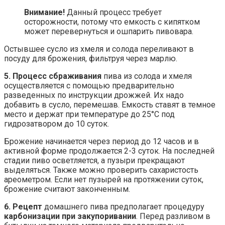
Внимание!
Данный процесс требует
осторожности, потому что емкость с кипятком
может перевернуться и ошпарить пивовара.
Остывшее сусло из хмеля и солода переливают в
посуду для брожения, фильтруя через марлю.
5. Процесс сбраживания
пива из солода и хмеля
осуществляется с помощью предварительно
разведенных по инструкции дрожжей. Их надо
добавить в сусло, перемешав. Емкость ставят в темное
место и держат при температуре до 25°C под
гидрозатвором до 10 суток.
Брожение начинается через период до 12 часов и в
активной форме продолжается 2-3 суток. На последней
стадии пиво осветляется, а пузыри прекращают
выделяться. Также можно проверить сахаристость
ареометром. Если нет пузырей на протяжении суток,
брожение считают законченным.
6. Рецепт
домашнего пива предполагает процедуру
карбонизации при закупоривании
. Перед разливом в