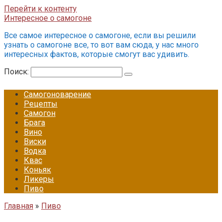
Перейти к контенту
Интересное о самогоне
Все самое интересное о самогоне, если вы решили
узнать о самогоне все, то вот вам сюда, у нас много
интересных фактов, которые смогут вас удивить.
Поиск:
Самогоноварение
Рецепты
Самогон
Брага
Вино
Виски
Водка
Квас
Коньяк
Ликеры
Пиво
Главная
»
Пиво