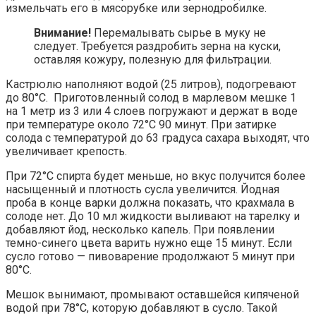
измельчать его в мясорубке или зернодробилке.
Внимание!
Перемалывать сырье в муку не
следует. Требуется раздробить зерна на куски,
оставляя кожуру, полезную для фильтрации.
Кастрюлю наполняют водой (25 литров), подогревают
до 80°C. Приготовленный солод в марлевом мешке 1
на 1 метр из 3 или 4 слоев погружают и держат в воде
при температуре около 72°C 90 минут. При затирке
солода с температурой до 63 градуса сахара выходят, что
увеличивает крепость.
При 72°C спирта будет меньше, но вкус получится более
насыщенный и плотность сусла увеличится. Йодная
проба в конце варки должна показать, что крахмала в
солоде нет. До 10 мл жидкости выливают на тарелку и
добавляют йод, несколько капель. При появлении
темно-синего цвета варить нужно еще 15 минут. Если
сусло готово — пивоварение продолжают 5 минут при
80°C.
Мешок вынимают, промывают оставшейся кипяченой
водой при 78°C, которую добавляют в сусло. Такой