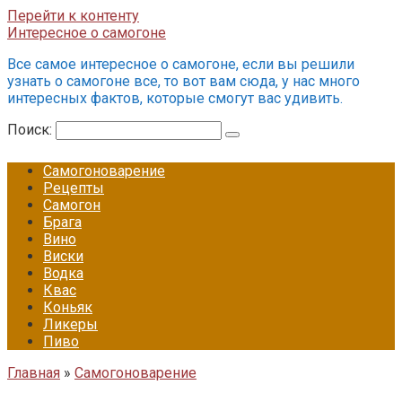
Перейти к контенту
Интересное о самогоне
Все самое интересное о самогоне, если вы решили
узнать о самогоне все, то вот вам сюда, у нас много
интересных фактов, которые смогут вас удивить.
Поиск:
Самогоноварение
Рецепты
Самогон
Брага
Вино
Виски
Водка
Квас
Коньяк
Ликеры
Пиво
Главная
»
Самогоноварение