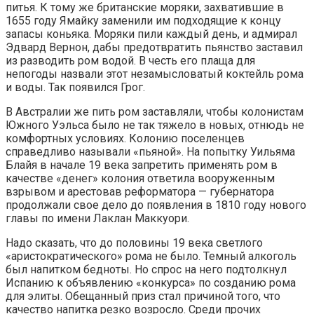
питья. К тому же британские моряки, захватившие в
1655 году Ямайку заменили им подходящие к концу
запасы коньяка. Моряки пили каждый день, и адмирал
Эдвард Вернон, дабы предотвратить пьянство заставил
из разводить ром водой. В честь его плаща для
непогоды назвали этот незамысловатый коктейль рома
и воды. Так появился Грог.
В Австралии же пить ром заставляли, чтобы колонистам
Южного Уэльса было не так тяжело в новых, отнюдь не
комфортных условиях. Колонию поселенцев
справедливо называли «пьяной». На попытку Уильяма
Блайя в начале 19 века запретить применять ром в
качестве «денег» колония ответила вооруженным
взрывом и арестовав реформатора — губернатора
продолжали свое дело до появления в 1810 году нового
главы по имени Лаклан Маккуори.
Надо сказать, что до половины 19 века светлого
«аристократического» рома не было. Темный алкоголь
был напитком бедноты. Но спрос на него подтолкнул
Испанию к объявлению «конкурса» по созданию рома
для элиты. Обещанный приз стал причиной того, что
качество напитка резко возросло. Среди прочих