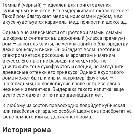
Темный (черный) — идеален для приготовления
кулинарных изысков. Его выдерживают около трех лет.
Такой ром благоухает медом, ирисками и дубом, а во
вкусе чувствуется карамель, мед, пряности и шоколад.
Однако вне зависимости от цветовой гаммы самым
шикарным считается выдержанный (класса премиум)
ром — алкоголь элиты, не уступающий по благородству
даже коньяку и виски. Он обладает всем цветовым
спектром янтаря, роскошным ароматом и мягким
вкусом. Его пьют не разводя ни чем, чтобы не
уничтожить тона сухофруктов и специй, не заглушить
древесные оттенки его привкуса. Однако вкус такого
рома может быть и иным, например, фруктово —
шоколадным, но послевкусие после него все равно
нежное и элегантное. Выдержка такого напитка чаще
всего составляет от пяти до двенадцати лет.
К любому из сортов превосходно подойдет кубинская
или гавайская сигара, но особый шарм она приобретет на
фоне темного или выдержанного рома.
История рома