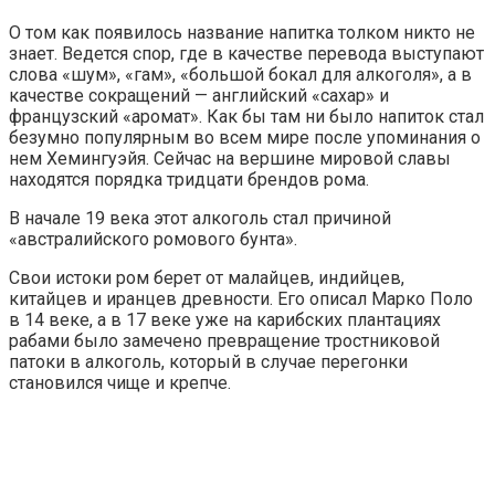
О том как появилось название напитка толком никто не
знает. Ведется спор, где в качестве перевода выступают
слова «шум», «гам», «большой бокал для алкоголя», а в
качестве сокращений — английский «сахар» и
французский «аромат». Как бы там ни было напиток стал
безумно популярным во всем мире после упоминания о
нем Хемингуэйя. Сейчас на вершине мировой славы
находятся порядка тридцати брендов рома.
В начале 19 века этот алкоголь стал причиной
«австралийского ромового бунта».
Свои истоки ром берет от малайцев, индийцев,
китайцев и иранцев древности. Его описал Марко Поло
в 14 веке, а в 17 веке уже на карибских плантациях
рабами было замечено превращение тростниковой
патоки в алкоголь, который в случае перегонки
становился чище и крепче.