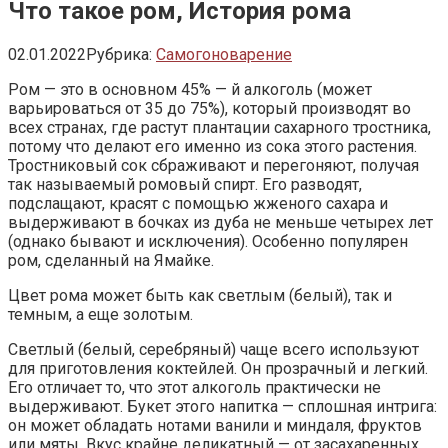
Что такое ром, История рома
02.01.2022
Рубрика:
Самогоноварение
Ром — это в основном 45% — й алкоголь (может
варьироваться от 35 до 75%), который производят во
всех странах, где растут плантации сахарного тростника,
потому что делают его именно из сока этого растения.
Тростниковый сок сбраживают и перегоняют, получая
так называемый ромовый спирт. Его разводят,
подслащают, красят с помощью жженого сахара и
выдерживают в бочках из дуба не меньше четырех лет
(однако бывают и исключения). Особенно популярен
ром, сделанный на Ямайке.
Цвет рома может быть как светлым (белый), так и
темным, а еще золотым.
Светлый (белый, серебряный) чаще всего используют
для приготовления коктейлей. Он прозрачный и легкий.
Его отличает то, что этот алкоголь практически не
выдерживают. Букет этого напитка — сплошная интрига:
он может обладать нотами ванили и миндаля, фруктов
или мяты. Вкус крайне деликатный — от засахаренных