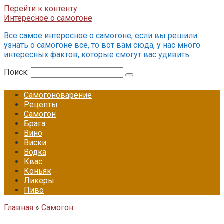
Перейти к контенту
Интересное о самогоне
Все самое интересное о самогоне, если вы решили
узнать о самогоне все, то вот вам сюда, у нас много
интересных фактов, которые смогут вас удивить.
Поиск:
Самогоноварение
Рецепты
Самогон
Брага
Вино
Виски
Водка
Квас
Коньяк
Ликеры
Пиво
Главная
»
Самогон